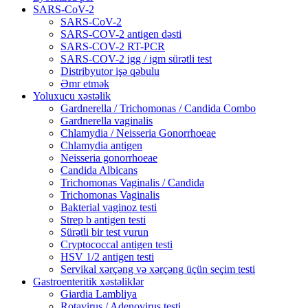
SARS-CoV-2
SARS-CoV-2
SARS-COV-2 antigen dəsti
SARS-COV-2 RT-PCR
SARS-COV-2 igg / igm sürətli test
Distribyutor işə qəbulu
Əmr etmək
Yoluxucu xəstəlik
Gardnerella / Trichomonas / Candida Combo
Gardnerella vaginalis
Chlamydia / Neisseria Gonorrhoeae
Chlamydia antigen
Neisseria gonorrhoeae
Candida Albicans
Trichomonas Vaginalis / Candida
Trichomonas Vaginalis
Bakterial vaginoz testi
Strep b antigen testi
Sürətli bir test vurun
Cryptococcal antigen testi
HSV 1/2 antigen testi
Servikal xərçəng və xərçəng üçün seçim testi
Gastroenteritik xəstəliklər
Giardia Lambliya
Rotavirus / Adenovirus testi