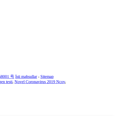
58001 号
İsti məhsullar
-
Sitemap
en testi
,
Novel Coronavirus 2019 Ncov
,