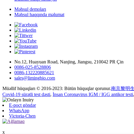
Məhsul demoları
Məhsul haqqında məlumat
No.12, Huayuan Road, Nanjing, Jiangsu, 210042 PR Çin
0086-025-8528806
0086-132220885621
sales@limingbio.com
Müəllif hüquqları © 2016-2023: Bütün hüquqlar qorunur.
南京黎明生
Covid-19 sürətli test dəsti
,
İnsan Coronavirus IGM / IGG antikor testi
E-poçt göndər
WhatsApp
Victoria-Chen
x