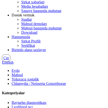
Şirkət xəbərləri
Media hesabatları
Sənaye haqqında məlumat
Dəstək vermək
Suallar
Məhsul demoları
Məhsul haqqında məlumat
Download
Haqqımızda
Şirkət Profili
Sertifikat
Bizimlə əlaqə saxlayın
Çin
English
Evdə
Məhsul
Yoluxucu xəstəlik
Chlamydia / Neisseria Gonorrhoeae
Kateqoriyalar
Baytarlıq diaqnostikası
Lyofilized pcr