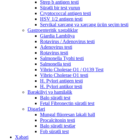
Strep b antigen testi
Sürətli bir test vurun
Cryptococcal antigen testi
HSV 1/2 antigen testi
Servikal xərçəng və xərçəng üçün seçim testi
Gastroenteritik xəstəliklər
Giardia Lambliya
Rotavirus / Adenovirus testi
Adenovirus testi
Rotavirus testi
Salmonella Typhi testi
Salmonella testi
Vibrio Cholerae O1 / O139 Test
Vibrio Cholerae O1 testi
H. Pylori antigen testi
H. Pylori antikor testi
Bərəkiliyi və hamiləlik
Balo sürətli test
Fetal Fibronectin sürətli test
Digərləri
Mungal flüoresan ləkəli həll
Procalcitonin testi
Balo sürətli testlər
Fob sürətli test
Xəbəri