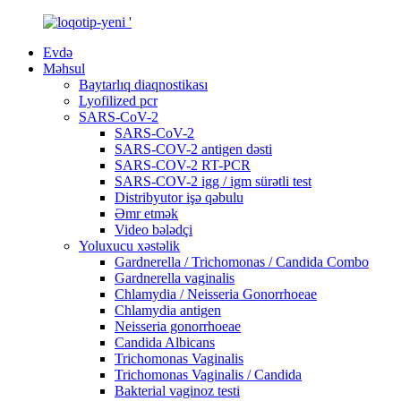
Evdə
Məhsul
Baytarlıq diaqnostikası
Lyofilized pcr
SARS-CoV-2
SARS-CoV-2
SARS-COV-2 antigen dəsti
SARS-COV-2 RT-PCR
SARS-COV-2 igg / igm sürətli test
Distribyutor işə qəbulu
Əmr etmək
Video bələdçi
Yoluxucu xəstəlik
Gardnerella / Trichomonas / Candida Combo
Gardnerella vaginalis
Chlamydia / Neisseria Gonorrhoeae
Chlamydia antigen
Neisseria gonorrhoeae
Candida Albicans
Trichomonas Vaginalis
Trichomonas Vaginalis / Candida
Bakterial vaginoz testi