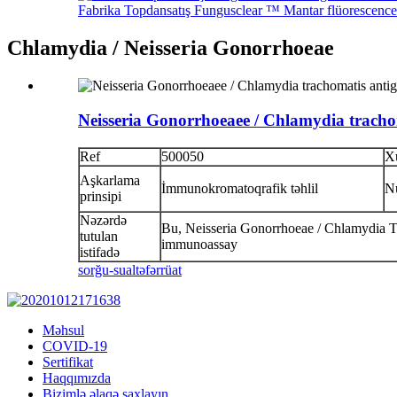
Fabrika Topdansatış Fungusclear ™ Mantar flüorescence s
Chlamydia / Neisseria Gonorrhoeae
Neisseria Gonorrhoeaee / Chlamydia trachom
Ref
500050
X
Aşkarlama
İmmunokromatoqrafik təhlil
N
prinsipi
Nəzərdə
Bu, Neisseria Gonorrhoeae / Chlamydia Tra
tutulan
immunoassay
istifadə
sorğu-sual
təfərrüat
Məhsul
COVID-19
Sertifikat
Haqqımızda
Bizimlə əlaqə saxlayın