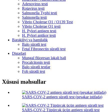
Adenovirus testi
Rotavirus testi
Salmonella Typhi testi
Salmonella testi
Vibrio Cholerae O1 / O139 Test
Vibrio Cholerae O1 testi
H. Pylori antigen testi
H. Pylori antikor testi
Bərəkiliyi və hamiləlik
Balo sürətli test
Fetal Fibronectin sürətli test
Digərləri
Mungal flüoresan ləkəli həll
Procalcitonin testi
Balo sürətli testlər
Fob sürətli test
Xüsusi məhsullar
SARS-COV-2 antigen sürətli test (peşəkar istifadə)
SARS-COV-2 Tüpürcək üçün antigen sürətli test