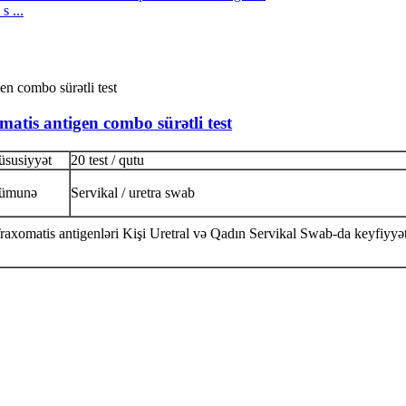
 ...
atis antigen combo sürətli test
üsusiyyət
20 test / qutu
ümunə
Servikal / uretra swab
xomatis antigenləri Kişi Uretral və Qadın Servikal Swab-da keyfiyyətli