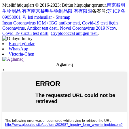
Müəllif hüquqları © 2016-2023: Bütün hüquqlar qorunur.
南京黎明
生物制品 有有南京黎明生物制品限 有有限限
备案号:
苏 ICP 备
09058001 号
İsti məhsullar
-
Sitemap
İnsan Coronavirus IGM / IGG antikor testi
,
Covid-19 testi üçün
Coronavirus
,
Antikor test dəsti
,
Novel Coronavirus 2019 Ncov
,
Covid-19 sürətli test dəsti
,
Cryptococcal antigen testi
,
E-poçt göndər
WhatsApp
Victoria-Chen
Ağlamaq
x