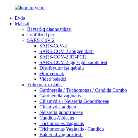
Evdə
Məhsul
Baytarlıq diaqnostikası
Lyofilized pcr
SARS-CoV-2
SARS-CoV-2
SARS-COV-2 antigen dəsti
SARS-COV-2 RT-PCR
SARS-COV-2 igg / igm sürətli test
Distribyutor işə qəbulu
Əmr vermək
Video bələdçi
Yoluxucu xəstəlik
Gardnerella / Trichomonas / Candida Combo
Gardnerella vaginalis
Chlamydia / Neisseria Gonorrhoeae
Chlamydia antigen
Neisseria gonorrhoeae
Candida Albicans
Trichomonas Vaginalis
Trichomonas Vaginalis / Candida
Bakterial vaginoz testi