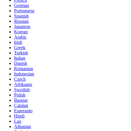
French
German
Portuguese
Spanish
Russian
Japanese
Korean
Arabic
Irish
Greek
Turkish
Italian
Danish
Romanian
Indonesian
Czech
Afrikaans
Swedish
Polish
Basque
Catalan
Esperanto
Hindi
Lao
Albanian