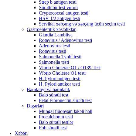
Strep b antigen testi
Sürətli bir test vurun
Cryptococcal antigen testi
HSV 1/2 antigen testi
Servikal xərçəng və xərçəng üçün seçim testi
Gastroenteritik xəstəliklər
Giardia Lambliya
Rotavirus / Adenovirus testi
Adenovirus testi
Rotavirus testi
Salmonella Typhi testi
Salmonella testi
Vibrio Cholerae O1 / O139 Test
Vibrio Cholerae O1 testi
H. Pylori antigen testi
H. Pylori antikor testi
Bərəkiliyi və hamiləlik
Balo sürətli test
Fetal Fibronectin sürətli test
Digərləri
Mungal flüoresan ləkəli həll
Procalcitonin testi
Balo sürətli testlər
Fob sürətli test
Xəbəri