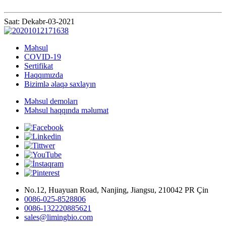
Saat: Dekabr-03-2021
Məhsul
COVID-19
Sertifikat
Haqqımızda
Bizimlə əlaqə saxlayın
Məhsul demoları
Məhsul haqqında məlumat
No.12, Huayuan Road, Nanjing, Jiangsu, 210042 PR Çin
0086-025-8528806
0086-132220885621
sales@limingbio.com