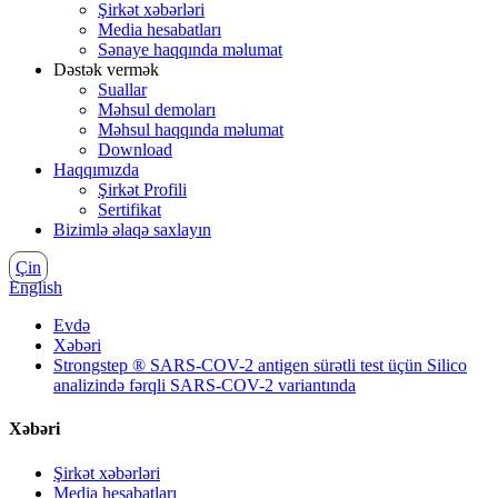
Şirkət xəbərləri
Media hesabatları
Sənaye haqqında məlumat
Dəstək vermək
Suallar
Məhsul demoları
Məhsul haqqında məlumat
Download
Haqqımızda
Şirkət Profili
Sertifikat
Bizimlə əlaqə saxlayın
Çin
English
Evdə
Xəbəri
Strongstep ® SARS-COV-2 antigen sürətli test üçün Silico
analizində fərqli SARS-COV-2 variantında
Xəbəri
Şirkət xəbərləri
Media hesabatları