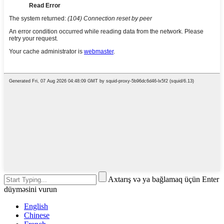
Axtarış və ya bağlamaq üçün Enter
düyməsini vurun
English
Chinese