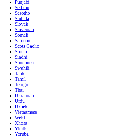
Punjabi
Serbian
Sesotho
Sinhala
Slovak
Slovenian
Somali
Samoan
Scots Gaelic
Shona
Sindhi
Sundanese
Swahili
Tajik
Tamil
Telugu
Thai
Ukrainian
Urdu
Uzbek
Vietnamese
Welsh
Xhosa
Yiddish
Yoruba