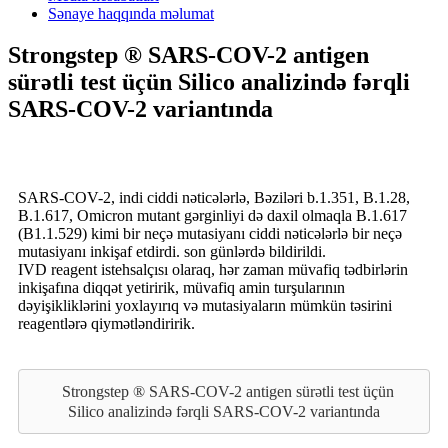
Sənaye haqqında məlumat
Strongstep ® SARS-COV-2 antigen
sürətli test üçün Silico analizində fərqli
SARS-COV-2 variantında
SARS-COV-2, indi ciddi nəticələrlə, Bəziləri b.1.351, B.1.28,
B.1.617, Omicron mutant gərginliyi də daxil olmaqla B.1.617
(B1.1.529) kimi bir neçə mutasiyanı ciddi nəticələrlə bir neçə
mutasiyanı inkişaf etdirdi. son günlərdə bildirildi.
IVD reagent istehsalçısı olaraq, hər zaman müvafiq tədbirlərin
inkişafına diqqət yetiririk, müvafiq amin turşularının
dəyişikliklərini yoxlayırıq və mutasiyaların mümkün təsirini
reagentlərə qiymətləndiririk.
Strongstep ® SARS-COV-2 antigen sürətli test üçün
Silico analizində fərqli SARS-COV-2 variantında